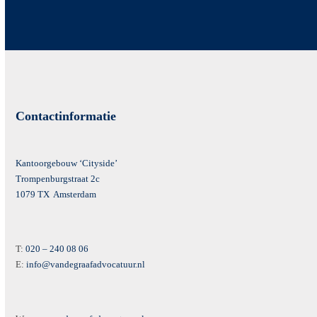
Contactinformatie
Kantoorgebouw ‘Cityside’
Trompenburgstraat 2c
1079 TX Amsterdam
T:
020 – 240 08 06
E:
info@vandegraafadvocatuur.nl