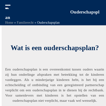
Skip
to
Open
Close
Ouderschapspl
content
an
mobile
mobile
Home
»
Familierecht
»
Ouderschapsplan
menu
menu
Wat is een ouderschapsplan?
Een ouderschapsplan is een overeenkomst tussen ouders waarin
zij hun onderlinge afspraken met betrekking tot de kinderen
vastleggen. Als u minderjarige kinderen hebt, is het bij een
echtscheiding of ontbinding van een geregistreerd partnerschap
verplicht om een ouderschapsplan in te dienen bij de rechtbank.
Voor samenlevers met kinderen is het opstellen van een
ouderschapsplan niet verplicht, maar vaak wel wenselijk.