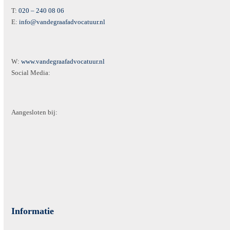
T:
020 – 240 08 06
E:
info@vandegraafadvocatuur.nl
W:
www.vandegraafadvocatuur.nl
Social Media:
Aangesloten bij:
Informatie