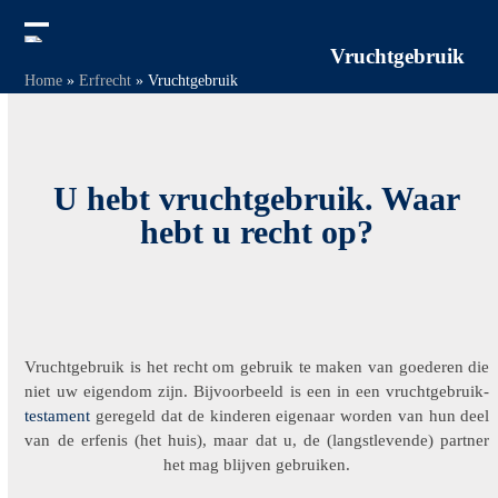
Skip
to
Open
Close
Vruchtgebruik
content
Home
»
Erfrecht
»
Vruchtgebruik
mobile
mobile
menu
menu
U hebt vruchtgebruik. Waar
hebt u recht op?
Vruchtgebruik is het recht om gebruik te maken van goederen die
niet uw eigendom zijn. Bijvoorbeeld is een in een vruchtgebruik-
testament
geregeld dat de kinderen eigenaar worden van hun deel
van de erfenis (het huis), maar dat u, de (langstlevende) partner
het mag blijven gebruiken.