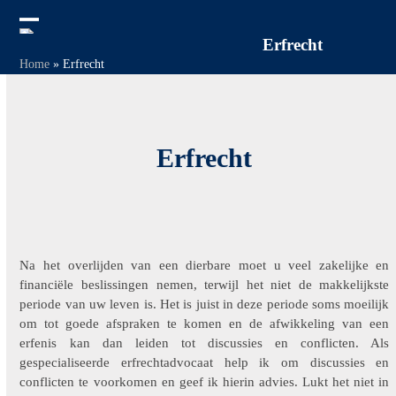
Skip
to
Open
Close
Erfrecht
content
Home
»
Erfrecht
mobile
mobile
menu
menu
Erfrecht
Na het overlijden van een dierbare moet u veel zakelijke en
financiële beslissingen nemen, terwijl het niet de makkelijkste
periode van uw leven is. Het is juist in deze periode soms moeilijk
om tot goede afspraken te komen en de afwikkeling van een
erfenis kan dan leiden tot discussies en conflicten. Als
gespecialiseerde erfrechtadvocaat help ik om discussies en
conflicten te voorkomen en geef ik hierin advies. Lukt het niet in