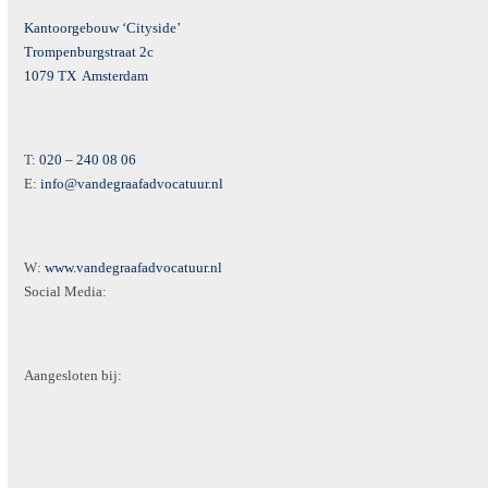
Kantoorgebouw ‘Cityside’
Trompenburgstraat 2c
1079 TX Amsterdam
T:
020 – 240 08 06
E:
info@vandegraafadvocatuur.nl
W:
www.vandegraafadvocatuur.nl
Social Media:
Aangesloten bij: