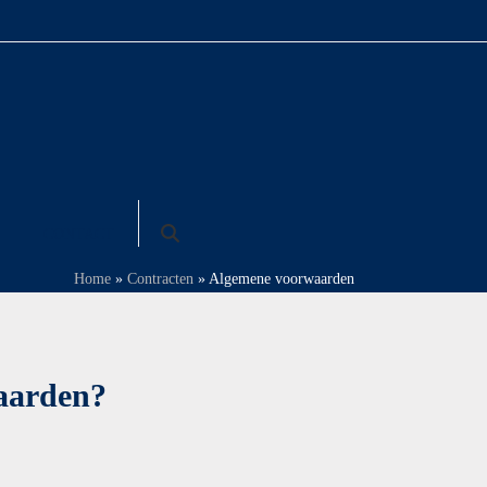
res:
Social media:
ebouw ‘Cityside’
urgstraat 2c
 Amsterdam
CONTACT
Home
»
Contracten
»
Algemene voorwaarden
aarden?