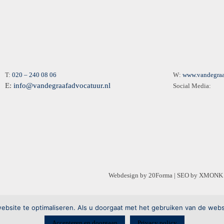
T:
020 – 240 08 06
W:
www.vandegraa
E:
info@vandegraafadvocatuur.nl
Social Media:
Webdesign by
20Forma
| SEO by
XMONK
bsite te optimaliseren. Als u doorgaat met het gebruiken van de webs
Accepteren en doorgaan
Privacy policy