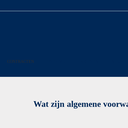
Telefoon:
Bezoekad
020 - 240 08 06
Kantoorg
Email:
Trompenb
info@vandegraafadvocatuur.nl
1079 TX
CONTRACTEN
OVER MIJ
TARIEVEN
NIEUWS
Wat zijn algemene voorw